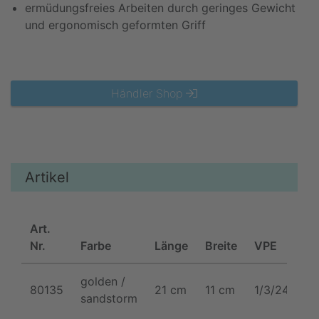
ermüdungsfreies Arbeiten durch geringes Gewicht
und ergonomisch geformten Griff
Händler Shop
Artikel
Art.
Nr.
Farbe
Länge
Breite
VPE
golden /
80135
21 cm
11 cm
1/3/24/48
sandstorm