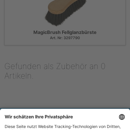
MagicBrush Fellglanzbürste
Art. Nr: 3297790
Gefunden als Zubehör an 0
Artikeln.