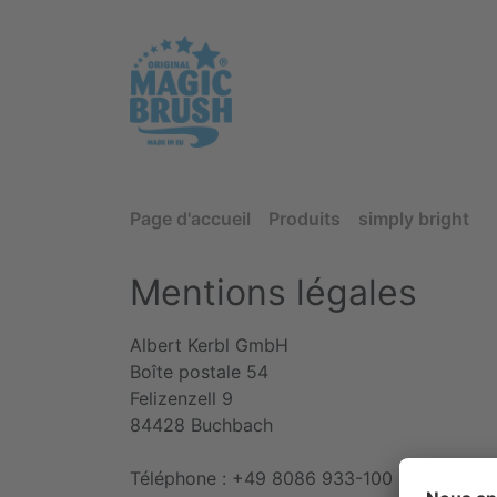
Page d'accueil
Produits
simply bright
Mentions légales
Albert Kerbl GmbH
Boîte postale 54
Felizenzell 9
84428 Buchbach
Téléphone : +49 8086 933-100