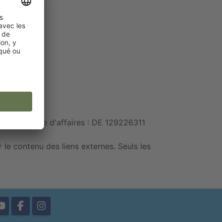
sur le chiffre d'affaires : DE 129226311
le contenu des liens externes. Seuls les