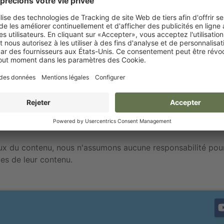
lbert Kerbl, Ulli Kerbl
nce de Traunstein
ffre d'affaires conformément au § 27 a de la loi sur la taxe 
ux du contenu, nous n'assumons aucune responsabilité pour 
es de leur contenu.