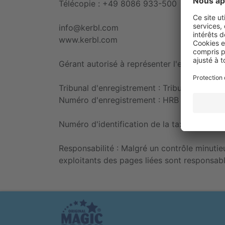
Télécopie : +49 8086 933-500
info@kerbl.com
www.kerbl.com
Gérant autorisé à représenter l'entreprise : A
Tribunal d'enregistrement : Tribunal d'insta
Numéro d'enregistrement : HRB 3803
Numéro d'identification de la taxe sur le chi
Responsabilité : Malgré un contrôle minutie
exploitants des pages liées sont responsabl