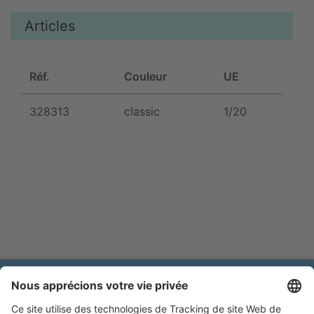
Articles
Réf.
Couleur
UE
328313
classic
1/20