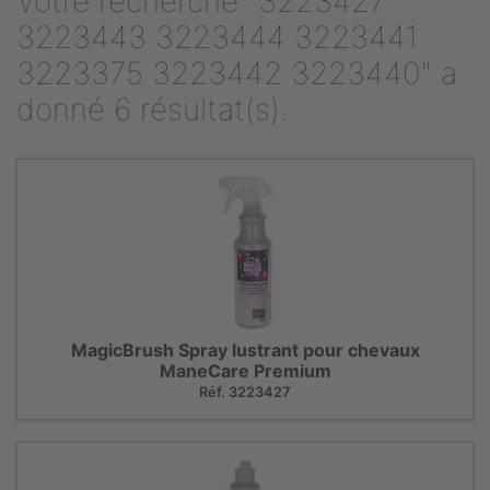
Votre recherche "3223427
3223443 3223444 3223441
3223375 3223442 3223440" a
donné 6 résultat(s).
MagicBrush Spray lustrant pour chevaux
ManeCare Premium
Réf. 3223427