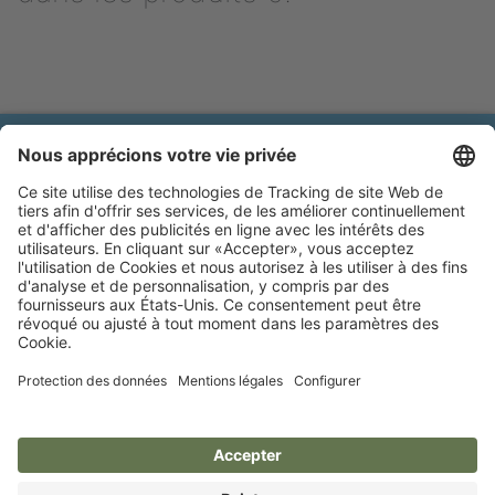
Brands of Kerbl
Protection des données
Mentions légales
Déclaration
Catalogues online
d'accessibilité
Cookie préferences
MAGIC BRUSH®
A brand of Albert Kerbl GmbH
Felizenzell 9
84428 Buchbach, Germany