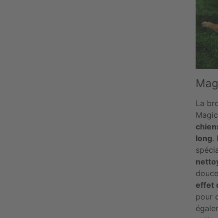
Mag
La br
Magic
chien
long
.
spéci
netto
douce
effet
pour c
égale