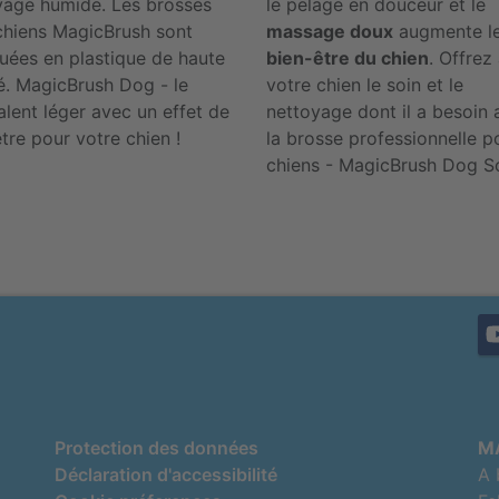
yage humide. Les brosses
le pelage en douceur et le
chiens MagicBrush sont
massage doux
augmente l
quées en plastique de haute
bien-être du chien
. Offrez
té. MagicBrush Dog - le
votre chien le soin et le
alent léger avec un effet de
nettoyage dont il a besoin
tre pour votre chien !
la brosse professionnelle p
chiens - MagicBrush Dog So
Protection des données
M
Déclaration d'accessibilité
A 