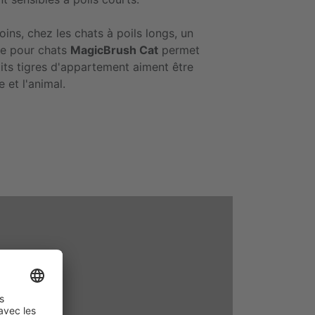
ns, chez les chats à poils longs, un
sse pour chats
MagicBrush Cat
permet
its tigres d'appartement aiment être
 et l'animal.