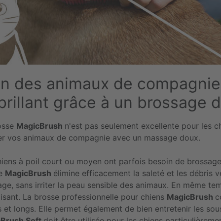
in des animaux de compagnie 
brillant grâce à un brossage 
osse
MagicBrush
n'est pas seulement excellente pour les 
er vos animaux de compagnie avec un massage doux.
hiens à poil court ou moyen ont parfois besoin de brossage
se
MagicBrush
élimine efficacement la saleté et les débris 
age, sans irriter la peau sensible des animaux. En même te
aisant. La brosse professionnelle pour chiens
MagicBrush
c
 et longs. Elle permet également de bien entretenir les sou
Brush Soft
doit être utilisée pour les chiens particulièreme