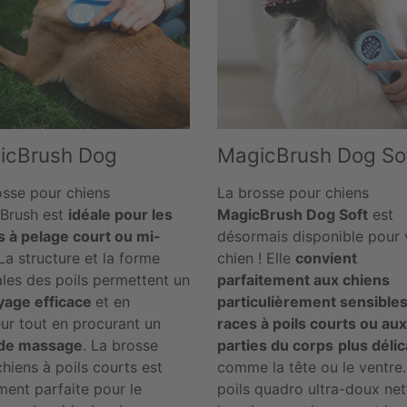
icBrush Dog
MagicBrush Dog So
osse pour chiens
La brosse pour chiens
Brush est
idéale pour les
MagicBrush Dog Soft
est
s à pelage court ou mi-
désormais disponible pour 
 La structure et la forme
chien ! Elle
convient
ales des poils permettent un
parfaitement aux chiens
yage efficace
et en
particulièrement sensibles
ur tout en procurant un
races à poils courts ou aux
 de massage
. La brosse
parties du corps
plus déli
hiens à poils courts est
comme la tête ou le ventre.
ment parfaite pour le
poils quadro ultra-doux net