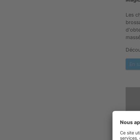
Les c
brossa
d'obt
massés
Décou
En s