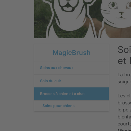
So
MagicBrush
et 
Soins aux chevaux
La br
Soin du cuir
soign
Brosses à chien et à chat
Les c
bros
Soins pour chiens
le pel
bienf
courts
Magic