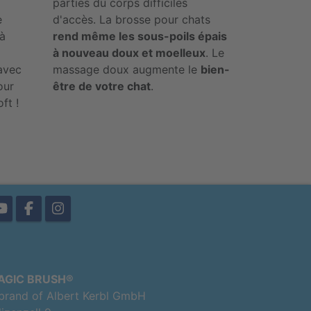
parties du corps difficiles
e
d'accès. La brosse pour chats
 à
rend même les sous-poils épais
à nouveau doux et moelleux
. Le
 avec
massage doux augmente le
bien-
our
être de votre chat
.
ft !
AGIC BRUSH®
brand of Albert Kerbl GmbH