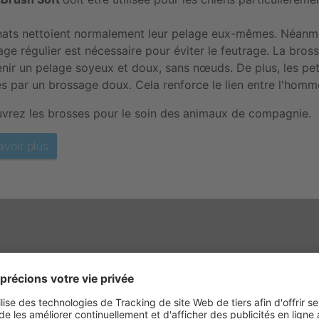
hats nettoient normalement leur pelage eux-mêmes. Néanmoi
ge régulier est nécessaire pour éviter le feutrage. La bro
enir un pelage soyeux et doux, sans nœuds. De plus, les pet
 par un brossage doux. Cela renforce le lien entre l'homme
vrez les brosses pour le soin des animaux de compagnie.
avoir plus