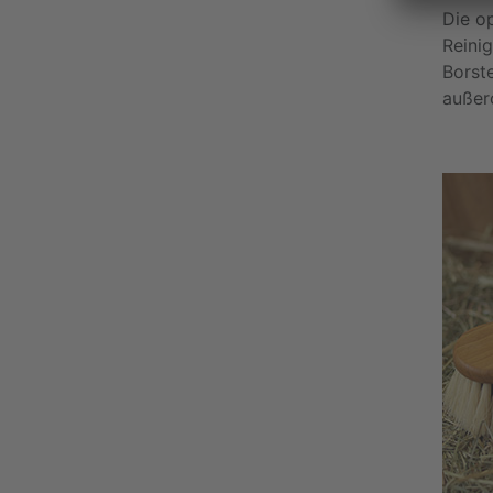
Die op
Reinig
Borste
außer