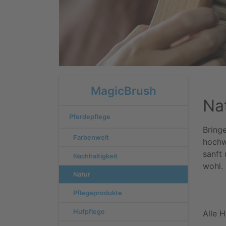
MagicBrush
Na
Pferdepflege
Bring
Farbenwelt
hochw
sanft 
Nachhaltigkeit
wohl.
Natur
Pflegeprodukte
Hufpflege
Alle 