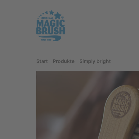
Start
Produkte
Simply bright