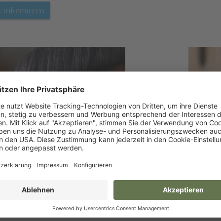
t informieren
bi-Pferdebürste
Fellgl