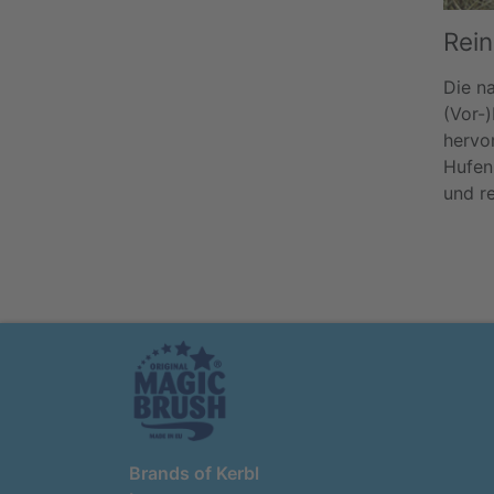
Rein
Die na
(Vor-
hervo
Hufen
und r
Brands of Kerbl